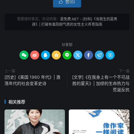
赞(
0
)

需要随时拿走，欢迎转载：
是免费.NET
»
[社科]《当我生的是男
孩》| 打破有毒阳刚气质的女性主义养育指南
分享到









上一篇
下一篇
[历史]《美国 1960 年代》| 激
[文学]《在我身上有一个不可战
荡年代的社会变革史诗
胜的夏天》| 加缪的生命热力与
荒诞反抗
相关推荐