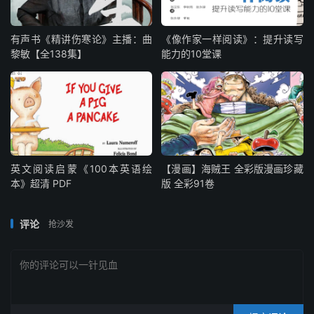
有声书《精讲伤寒论》主播：曲
《像作家一样阅读》：提升读写
黎敏【全138集】
能力的10堂课
英文阅读启蒙《100本英语绘
【漫画】海贼王 全彩版漫画珍藏
本》超清 PDF
版 全彩91卷
评论
抢沙发