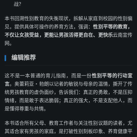
战？
本书回溯性别教育的失衡现状，拆解从家庭到校园的性别偏
见，提供具体可操作的养育方法，强调：
性别平等的教育，
不仅让女孩受益，更能让男孩活得更自在、更快乐
云南宣传
网。
编辑推荐
这不是一本普通的育儿指南，而是一份
性别平等的行动宣
言
。奥蕾莉亚・勃朗以记者的敏锐与母亲的温情，撕开了传
统男孩教育的虚伪面纱，告诉我们：真正的勇敢，不是压抑
情绪，而是敢于表达脆弱；真正的强大，不是支配他人，而
是懂得尊重与共情。
本书适合所有父母、教育工作者与关注性别议题的读者，尤
其适合家有男孩的家庭，是打破性别刻板印象、养育健康平