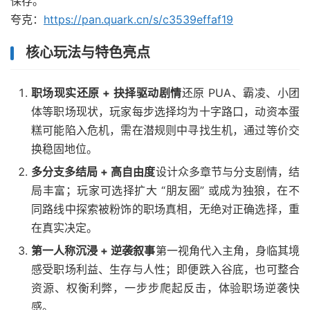
保存。
夸克：
https://pan.quark.cn/s/c3539effaf19
核心玩法与特色亮点
职场现实还原 + 抉择驱动剧情
还原 PUA、霸凌、小团
体等职场现状，玩家每步选择均为十字路口，动资本蛋
糕可能陷入危机，需在潜规则中寻找生机，通过等价交
换稳固地位。
多分支多结局 + 高自由度
设计众多章节与分支剧情，结
局丰富；玩家可选择扩大 “朋友圈” 或成为独狼，在不
同路线中探索被粉饰的职场真相，无绝对正确选择，重
在真实决定。
第一人称沉浸 + 逆袭叙事
第一视角代入主角，身临其境
感受职场利益、生存与人性；即便跌入谷底，也可整合
资源、权衡利弊，一步步爬起反击，体验职场逆袭快
感。