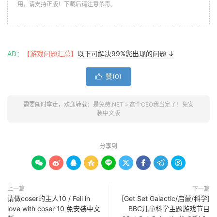
用，请支持正版！下载后请注意杀毒。
AD：
【游戏问题汇总】
以下可解决99%您出现的问题 ↓
赞(
0
)

需要随时拿走，欢迎转载：
是免费.NET
»
这个CEO我当定了！免安
装中文版
分享到









上一篇
下一篇
请做coser的主人10 / Fell in
[Get Set Galactic/启蒙/科学]
love with coser 10 免安装中文
BBC儿童科学主题游戏节目