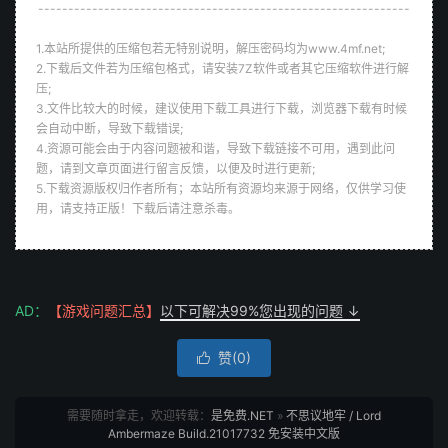
--------------------------------------------------------------
1.本站所提供的压缩包若无特别说明，解压密码均为www.4mf.net;
2.下载后文件若为压缩包格式，请安装7Z软件或者其它压缩软件进行解
压;
3.文件比较大的时候，建议使用下载工具进行下载，浏览器下载有时候
会自动中断，导致下载错误;
4.资源可能会由于内容问题被和谐，导致下载链接不可用，遇到此问
题，请到文章页面进行留言反馈，以便及时进行更新;
5.下载资源版权归作者所有；本站所有资源均来源于网络，仅供学习使
用，请支持正版！下载后请注意杀毒。
AD：
【游戏问题汇总】
以下可解决99%您出现的问题 ↓
赞(
0
)

需要随时拿走，欢迎转载：
是免费.NET
»
不思议地牢 / Lord
Ambermaze Build.21017732 免安装中文版