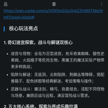
迅雷：
https://pan.xunlei.com/s/VOifXmD2oGrbZZHMSTNlq1h
hA1?pwd=kbdq#
核心玩法亮点
1. 奇幻迷宫探索，战斗与解谜双核心
迷宫与怪物：全岛为巨型迷宫，充斥奇臭蜘蛛、酸性史
莱姆、火焰蛾子等危险生物，黑魔王的魔法实验产物带
来多样挑战；
陷阱与解谜：无底洞、尖刺陷阱、荆棘丛等障碍，搭配
推箱子、配色拼图等经典解谜，考验策略与操作；
武器与战斗：魔法剑、精弓、良盾组合，适配不同怪物
与场景，兼顾近战与远程，满足冒险战斗需求。
2. 五大核心系统，探索与养成乐趣拉满