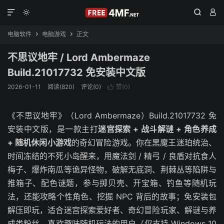




电脑软件
电脑游戏
正文


不思议地牢 / Lord Ambermaze
Build.21017732 免安装中文版
2026-01-11
阅读(820)
评论(0)
赞(
0
)

《不思议地牢》（Lord Ambermaze）Build.21017732 免
安装中文版，是一款主打
迷宫探索 + 战斗解谜 + 角色养成
+ 随机休闲小游戏
的奇幻冒险游戏。你在黑魔王迷珀统治、
时间冻结的不死小岛醒来，用魔法剑 / 精弓 / 良盾对抗食人
梅子、爆炸南瓜等诡异怪物，破解无底洞、荆棘丛等陷阱与
推箱子、配色谜题，参与掷贝壳、开宝箱、钓鱼等随机玩
法，还能攻略个性角色、挖掘 NPC 背后的故事；免安装包
解压即玩，适合迷宫探索爱好者、奇幻冒险玩家、解谜与养
成类粉丝、喜欢趣味随机玩法的用户（仅支持 Windows 10