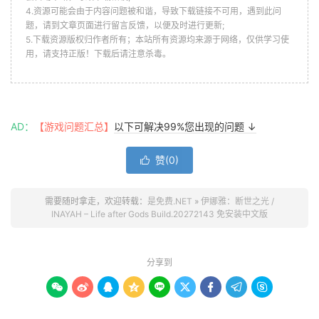
4.资源可能会由于内容问题被和谐，导致下载链接不可用，遇到此问
题，请到文章页面进行留言反馈，以便及时进行更新;
5.下载资源版权归作者所有；本站所有资源均来源于网络，仅供学习使
用，请支持正版！下载后请注意杀毒。
AD：
【游戏问题汇总】
以下可解决99%您出现的问题 ↓
赞(
0
)

需要随时拿走，欢迎转载：
是免费.NET
»
伊娜雅：断世之光 /
INAYAH – Life after Gods Build.20272143 免安装中文版
分享到








