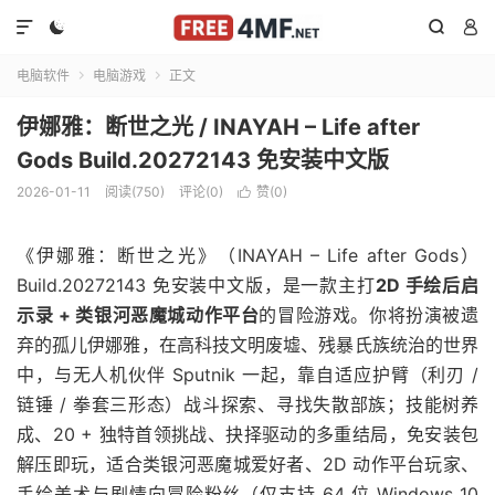




电脑软件
电脑游戏
正文


伊娜雅：断世之光 / INAYAH – Life after
Gods Build.20272143 免安装中文版
2026-01-11
阅读(750)
评论(0)
赞(
0
)

《伊娜雅：断世之光》（INAYAH – Life after Gods）
Build.20272143 免安装中文版，是一款主打
2D 手绘后启
示录 + 类银河恶魔城动作平台
的冒险游戏。你将扮演被遗
弃的孤儿伊娜雅，在高科技文明废墟、残暴氏族统治的世界
中，与无人机伙伴 Sputnik 一起，靠自适应护臂（利刃 /
链锤 / 拳套三形态）战斗探索、寻找失散部族；技能树养
成、20 + 独特首领挑战、抉择驱动的多重结局，免安装包
解压即玩，适合类银河恶魔城爱好者、2D 动作平台玩家、
手绘美术与剧情向冒险粉丝（仅支持 64 位 Windows 10