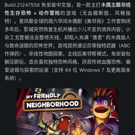
Build.21247556 免安装中文版，是一款主打
木偶主题非线
性生存恐怖 + 动作冒险
的游戏（无血腥断肢、风格独
特）。曾风靡全球的周六早间木偶剧《美邻街》工作室倒闭
多年后，影城突然恢复生机并播出少儿不宜的诡异内容；小
杂工戈登被派去整修天线，却陷入充满 “善意” 的木偶敌人
与致命谜题的恐怖世界；游戏提供速记员等独特武器（ABC
作弹药）、非线性地图探索、主线后美邻帮模式，免安装包
解压即玩，适合喜欢独特恐怖风格、厌恶传统血腥恐怖、偏
爱谜题与探索的玩家（支持 64 位 Windows 7 及更高版本
系统）。