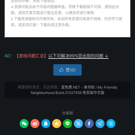
会自动中断，导致下载错误;
4.资源可能会由于内容问题被和谐，导致下载链接不可用，遇到此问
题，请到文章页面进行留言反馈，以便及时进行更新;
5.下载资源版权归作者所有；本站所有资源均来源于网络，仅供学习使
用，请支持正版！下载后请注意杀毒。
AD：
【游戏问题汇总】
以下可解决99%您出现的问题 ↓
赞(
0
)

需要随时拿走，欢迎转载：
是免费.NET
»
美邻街 / My Friendly
Neighborhood Build.21247556 免安装中文版
分享到








