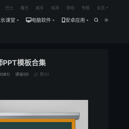

巴士
魔方
威孚
纯净
游戏
专题
会员
成长课堂
电脑软件
安卓应用


师PPT模板合集
081)
评论(0)
赞(
0
)
