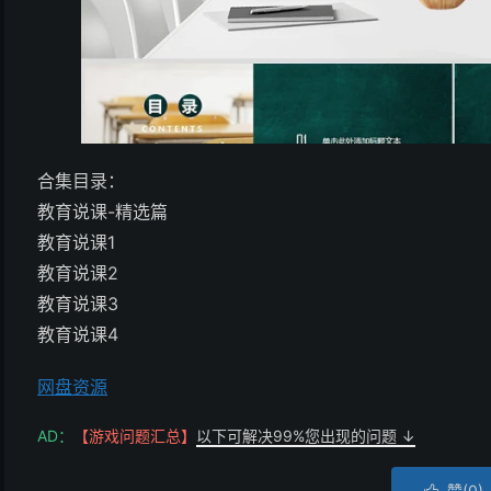
合集目录：
教育说课-精选篇
教育说课1
教育说课2
教育说课3
教育说课4
网盘资源
AD：
【游戏问题汇总】
以下可解决99%您出现的问题 ↓
赞(
0
)