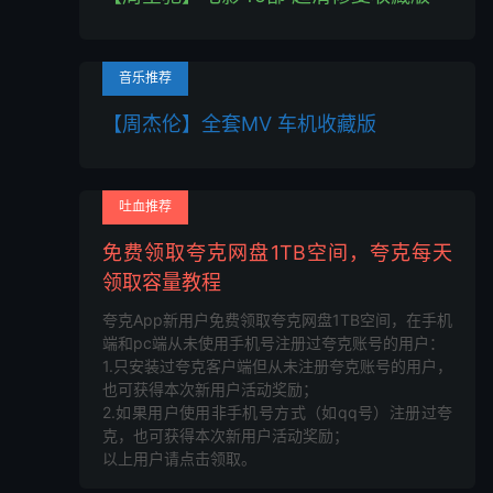
音乐推荐
【周杰伦】全套MV 车机收藏版
吐血推荐
免费领取夸克网盘1TB空间，夸克每天
领取容量教程
夸克App新用户免费领取夸克网盘1TB空间，在手机
端和pc端从未使用手机号注册过夸克账号的用户：
1.只安装过夸克客户端但从未注册夸克账号的用户，
也可获得本次新用户活动奖励；
2.如果用户使用非手机号方式（如qq号）注册过夸
克，也可获得本次新用户活动奖励；
以上用户请点击领取。