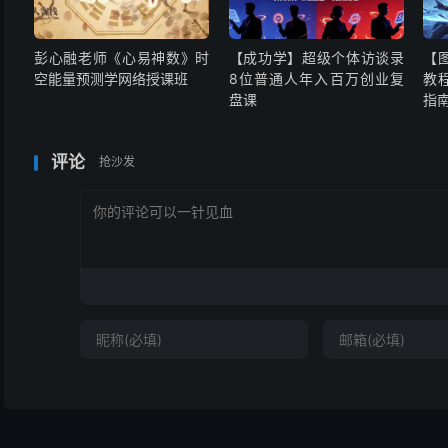
彭心融老师《心易神数》时
【成功学】超级个体访谈录
【
空能量预测学网络授课班
8位普通人年入百万创业复
教
盘课
指
评论
抢沙发