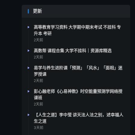
更新
高等教育学习资料 大学期中期末考试 不挂科 专
升本 考研
2天前
高数帮 课程合集 大学不挂科｜资源库精选
2天前
易学与养生进阶课「预测」「风水」「面相」迷
罗授课
2天前
彭心融老师《心易神数》时空能量预测学网络授
课班
2天前
【人生之道】李中莹 讲天法人法之别，述幸福人
生之道
3天前