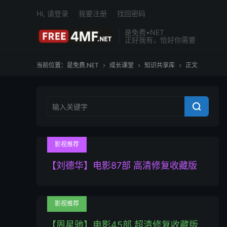
Hi, 请登录
我要注册
找回密码
是免费•NET
正好我有，恰好你需要
当前位置：
是免费.NET
成长课堂
知识共享库
正文




影视推荐
【刘德华】电影87部 高清修复收藏版
影视推荐
【周星驰】电影45部 超清修复收藏版