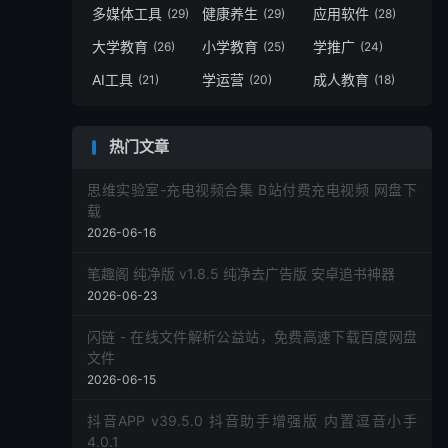
多媒体工具
健康养生
应用软件
(29)
(29)
(28)
大学教育
小学教育
学推广
(26)
(25)
(24)
AI工具
学运营
成人教育
(21)
(20)
(18)
热门文章
思维实验室-充电视频合集 B站付费充电视频 网盘下
载
2026-06-16
笔趣阁 纯净版 v1.8.5 纯净去广告版 安卓追书神器
2026-06-23
闪链 - 在线文件解析公益站，免费高速下载百度网盘
文件
2026-06-15
抖音APP v39.5.0 抖音助手增强版 内置逗音小手
4.0.1