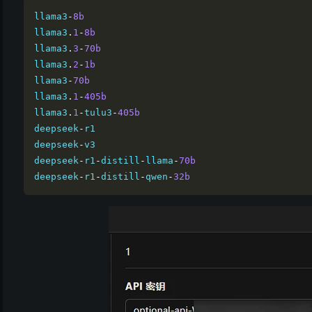
llama3
-
8b
llama3
.
1
-
8b
llama3
.
3
-
70b
llama3
.
2
-
1b
llama3
-
70b
llama3
.
1
-
405b
llama3
.
1
-
tulu3
-
405b
deepseek
-
r1

deepseek
-
v3

deepseek
-
r1
-
distill
-
llama
-
70b
deepseek
-
r1
-
distill
-
qwen
-
32b