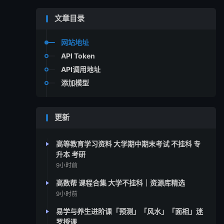
文章目录
网站地址
API Token
API调用地址
添加模型
更新
高等教育学习资料 大学期中期末考试 不挂科 专
升本 考研
9小时前
高数帮 课程合集 大学不挂科｜资源库精选
9小时前
易学与养生进阶课「预测」「风水」「面相」迷
罗授课