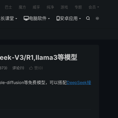

巴士
魔方
威孚
纯净
游戏
专题
会员
成长课堂
电脑软件
安卓应用


seek-V3/R1,llama3等模型
373)
评论(1)
赞(
0
)

able-diffusion等免费模型，可以搭配
DeepSeek接