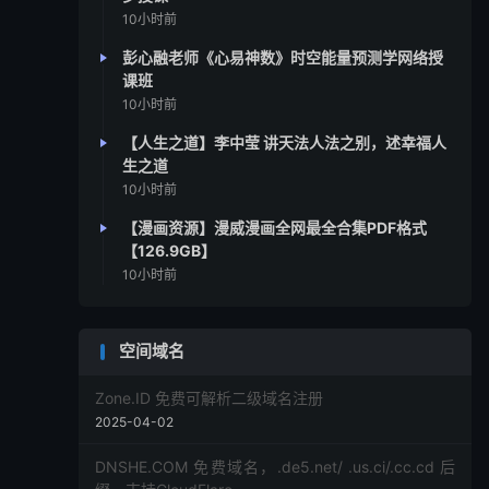
10小时前
彭心融老师《心易神数》时空能量预测学网络授
课班
10小时前
【人生之道】李中莹 讲天法人法之别，述幸福人
生之道
10小时前
【漫画资源】漫威漫画全网最全合集PDF格式
【126.9GB】
10小时前
空间域名
Zone.ID 免费可解析二级域名注册
2025-04-02
DNSHE.COM 免费域名，.de5.net/ .us.ci/.cc.cd 后