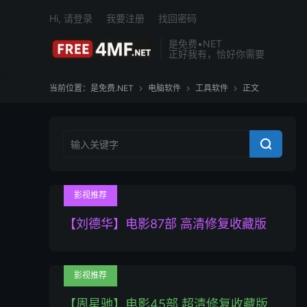
Hi, 请登录
我要注册
找回密码
是免费•NET
正好我有，恰好你需要
当前位置：
是免费.NET
电脑软件
工具软件
正文




影视推荐
【刘德华】电影87部 高清修复收藏版
影视推荐
【周星驰】电影45部 超清修复收藏版