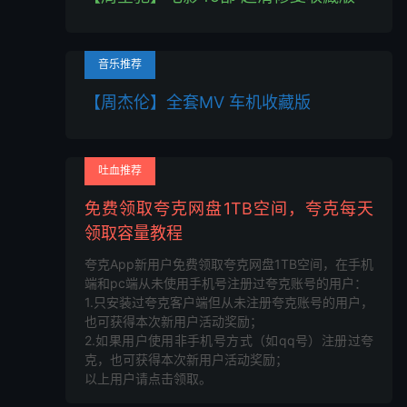
音乐推荐
【周杰伦】全套MV 车机收藏版
吐血推荐
免费领取夸克网盘1TB空间，夸克每天
领取容量教程
夸克App新用户免费领取夸克网盘1TB空间，在手机
端和pc端从未使用手机号注册过夸克账号的用户：
1.只安装过夸克客户端但从未注册夸克账号的用户，
也可获得本次新用户活动奖励；
2.如果用户使用非手机号方式（如qq号）注册过夸
克，也可获得本次新用户活动奖励；
以上用户请点击领取。