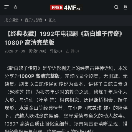




成长课堂
音乐与影音
正文


【经典收藏】1992年电视剧《新白娘子传奇》
1080P 高清完整版
2026-01-09
阅读(1766)
评论(0)
赞(
0
)

《新白娘子传奇》是华语影视史上的经典古装神话剧，本次
分享为
1080P 高清完整版
，完整收录全剧集，无删减、无
缺集。剧集以白蛇传民间传说为蓝本，讲述了白蛇白素贞
（赵雅芝 饰）为报答年少时的救命之恩，修炼千年后化为
人形，与许仙（叶童 饰）相遇相恋，历经断桥相会、端午
现形、水漫金山等经典情节，在小青（陈美琪 饰）的陪伴
下，跨越人妖殊途的阻碍，坚守爱情与道义的动人故事。
1080P 高清画质让服化道细节、场景氛围更清晰呈现，搭
配经典配乐与台词，唤醒一代人的怀旧记忆。