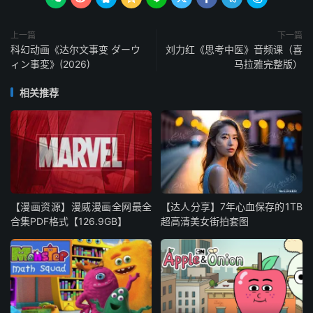
上一篇
下一篇
科幻动画《达尔文事变 ダーウ
刘力红《思考中医》音频课（喜
ィン事変》(2026)
马拉雅完整版）
相关推荐
【漫画资源】漫威漫画全网最全
【达人分享】7年心血保存的1TB
合集PDF格式【126.9GB】
超高清美女街拍套图