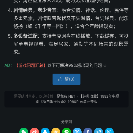
皮，角色塑造深入人心，成为无法超越的经典；
剧情经典，老少皆宜
：融合爱情、神话、伦理、民俗等
多重元素，剧情跌宕起伏又不失温情，台词经典、配乐
悠扬（如《千年等一回》），适合全年龄段观看；
多设备适配
：支持夸克网盘在线播放、下载缓存，可投
屏至电视观看，满足居家、通勤等不同场景的观影需
求。
AD：
【游戏问题汇总】
以下可解决99%您出现的问题 ↓
赞(
0
)

需要随时拿走，欢迎转载：
是免费.NET
»
【经典收藏】1992年电视
剧《新白娘子传奇》1080P 高清完整版
分享到








