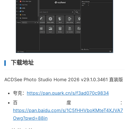
下载地址
ACDSee Photo Studio Home 2026 v29.1.0.3461 直装版
夸克：
https://pan.quark.cn/s/f3ad070c9834
百度：
https://pan.baidu.com/s/1C5fHHVboKMteT4XJVA7
Owg?pwd=88in