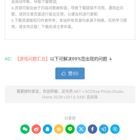
会自动中断，导致下载错误;
4.资源可能会由于内容问题被和谐，导致下载链接不可用，遇到此问
题，请到文章页面进行留言反馈，以便及时进行更新;
5.下载资源版权归作者所有；本站所有资源均来源于网络，仅供学习使
用，请支持正版！下载后请注意杀毒。
AD：
【游戏问题汇总】
以下可解决99%您出现的问题 ↓
赞(
0
)

需要随时拿走，欢迎转载：
是免费.NET
»
ACDSee Photo Studio
Home 2026 v29.1.0.3461 直装版
分享到








