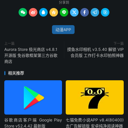
分享到









动漫APP
上一篇
下一篇
Aurora Store 极光商店 v4.8.1
摸鱼水印相机 v3.5.40 解锁 VIP
开源版 免谷歌框架第三方谷歌
会员版 工作打卡水印拍照神器
商店
相关推荐
谷歌商店客户端 Google Play
七猫免费小说APP v8.4(80400)
Store v52.4.42 最新版
去广告解锁版 安卓纯净阅读神器