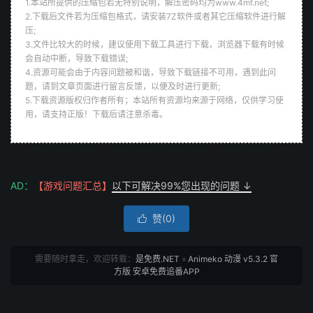
1.本站所提供的压缩包若无特别说明，解压密码均为www.4mf.net;
2.下载后文件若为压缩包格式，请安装7Z软件或者其它压缩软件进行解
压;
3.文件比较大的时候，建议使用下载工具进行下载，浏览器下载有时候
会自动中断，导致下载错误;
4.资源可能会由于内容问题被和谐，导致下载链接不可用，遇到此问
题，请到文章页面进行留言反馈，以便及时进行更新;
5.下载资源版权归作者所有；本站所有资源均来源于网络，仅供学习使
用，请支持正版！下载后请注意杀毒。
AD：
【游戏问题汇总】
以下可解决99%您出现的问题 ↓
赞(
0
)

需要随时拿走，欢迎转载：
是免费.NET
»
Animeko 动漫 v5.3.2 官
方版 安卓免费追番APP