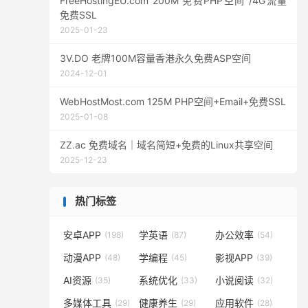
FreeHostingEU.com 200M 免费PHP空间 /4G流量
免费SSL
2025-01-23
3V.DO 老牌100M容量香港永久免费ASP空间
2024-12-01
WebHostMost.com 125M PHP空间+Email+免费SSL
2025-01-08
ZZ.ac 免费域名｜域名简短+免费的Linux共享空间
2025-12-23
热门标签
安卓APP
学英语
办公效率
(198)
(87)
(54)
动漫APP
学编程
影视APP
(48)
(45)
(39)
AI资源
系统优化
小说阅读
(35)
(33)
(32)
多媒体工具
健康养生
应用软件
(29)
(29)
(28)