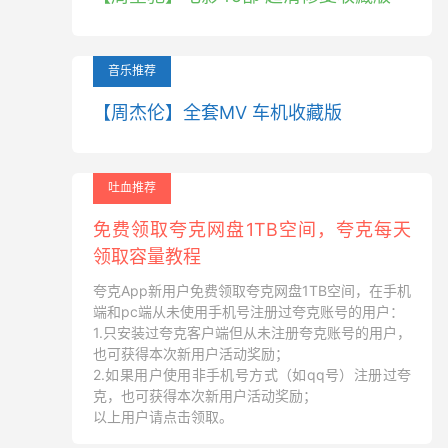
音乐推荐
【周杰伦】全套MV 车机收藏版
吐血推荐
免费领取夸克网盘1TB空间，夸克每天
领取容量教程
夸克App新用户免费领取夸克网盘1TB空间，在手机
端和pc端从未使用手机号注册过夸克账号的用户：
1.只安装过夸克客户端但从未注册夸克账号的用户，
也可获得本次新用户活动奖励；
2.如果用户使用非手机号方式（如qq号）注册过夸
克，也可获得本次新用户活动奖励；
以上用户请点击领取。