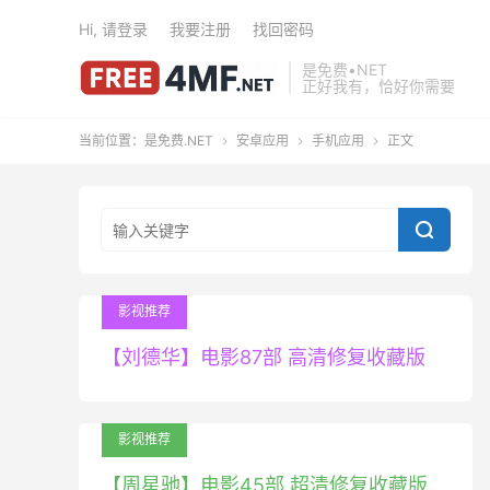
Hi, 请登录
我要注册
找回密码
是免费•NET
正好我有，恰好你需要
当前位置：
是免费.NET
安卓应用
手机应用
正文




影视推荐
【刘德华】电影87部 高清修复收藏版
影视推荐
【周星驰】电影45部 超清修复收藏版