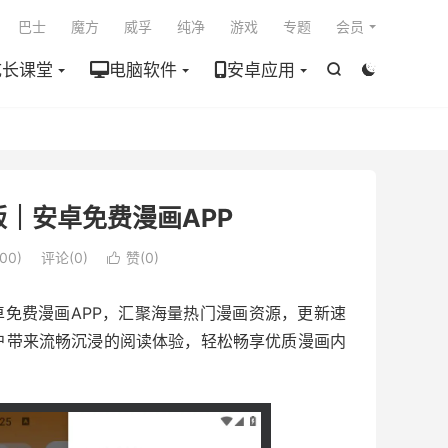

巴士
魔方
威孚
纯净
游戏
专题
会员
成长课堂
电脑软件
安卓应用


净版｜安卓免费漫画APP
00)
评论(0)
赞(
0
)

卓免费漫画APP，汇聚海量热门漫画资源，更新速
户带来流畅沉浸的阅读体验，轻松畅享优质漫画内