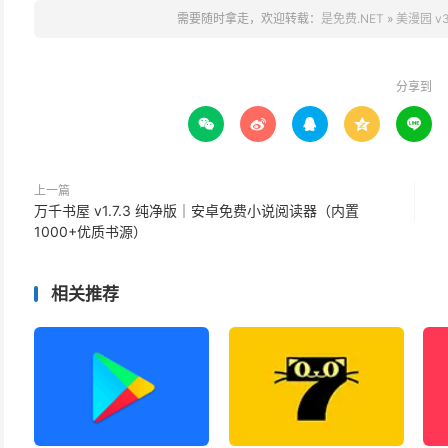
需要随时拿走，欢迎转载：
是免费.NET
»
美漫园 v
分享到





上一篇
万千书屋 v1.7.3 纯净版｜安卓免费小说阅读器（内置
1000+优质书源）
相关推荐