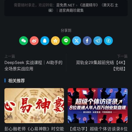
需要随时拿走，欢迎转载：
是免费.NET
»
《道藏精华》（萧天石 主
编）｜道家典籍珍藏集
分享到









上一篇
下一篇
DeepSeek 实战课程｜AI助手的
双轨全29集超前完结【4K】
全场景实战应用
【完结】
相关推荐
彭心融老师《心易神数》时空能
【成功学】超级个体访谈录8位