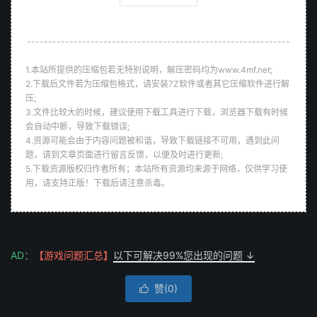
--------------------------------------------------------------
1.本站所提供的压缩包若无特别说明，解压密码均为www.4mf.net;
2.下载后文件若为压缩包格式，请安装7Z软件或者其它压缩软件进行解
压;
3.文件比较大的时候，建议使用下载工具进行下载，浏览器下载有时候
会自动中断，导致下载错误;
4.资源可能会由于内容问题被和谐，导致下载链接不可用，遇到此问
题，请到文章页面进行留言反馈，以便及时进行更新;
5.下载资源版权归作者所有；本站所有资源均来源于网络，仅供学习使
用，请支持正版！下载后请注意杀毒。
AD：
【游戏问题汇总】
以下可解决99%您出现的问题 ↓
赞(
0
)
