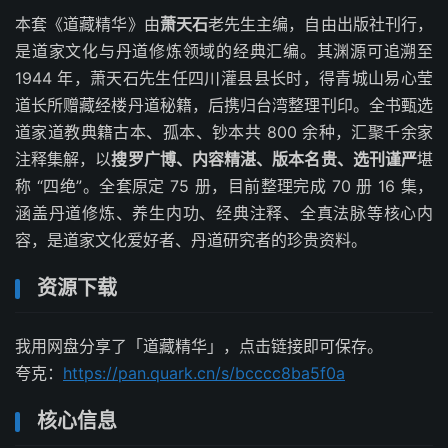
本套《道藏精华》由
萧天石
老先生主编，自由出版社刊行，
是道家文化与丹道修炼领域的经典汇编。其渊源可追溯至
1944 年，萧天石先生任四川灌县县长时，得青城山易心莹
道长所赠藏经楼丹道秘籍，后携归台湾整理刊印。全书甄选
道家道教典籍古本、孤本、钞本共 800 余种，汇聚千余家
注释集解，以
搜罗广博、内容精湛、版本名贵、选刊谨严
堪
称 “四绝”。全套原定 75 册，目前整理完成 70 册 16 集，
涵盖丹道修炼、养生内功、经典注释、全真法脉等核心内
容，是道家文化爱好者、丹道研究者的珍贵资料。
资源下载
我用网盘分享了「道藏精华」，点击链接即可保存。
夸克：
https://pan.quark.cn/s/bcccc8ba5f0a
核心信息