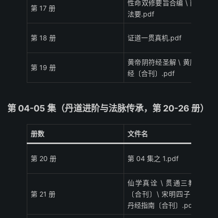
性命双修要旨合编 \ 南北合参
第 17 册
法要.pdf
第 18 册
证道一贯真机.pdf
黄帝阴符经圣解 \ 黄庭外景玉
第 19 册
经〔合刊〕.pdf
第 04-05 集（丹道进阶与法脉传承，第 20-26 册）
册数
文件名
第 20 册
第 04 集之 1.pdf
仙学真诠 \ 贯通三教养真集
第 21 册
〔合刊〕\ 宋明四子明道书 \
丹经指南〔合刊〕.pdf