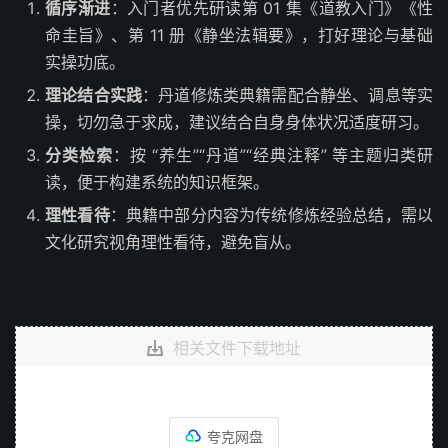
循序渐进
：入门者优先研读第 01 集《道教入门》《性
命圭旨》、第 11 册《静坐法辑要》，打好理论与基础
实操功底。
理论结合实践
：丹道修炼类典籍需配合静坐、调息等实
操，切勿急于求成，建议结合自身身体状况适度研习。
分类检索
：按 “养生”“丹道”“经典注释” 等主题归类研
读，便于构建系统的知识框架。
理性看待
：典籍中部分内容为传统修炼经验总结，需以
文化研究视角理性看待，避免盲从。
相关文件下载地址
夸克网盘