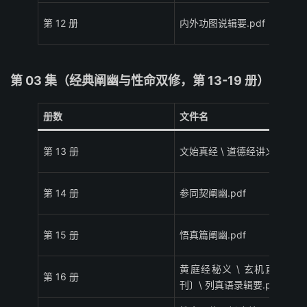
第 12 册
内外功图说辑要.pdf
第 03 集（经典阐幽与性命双修，第 13-19 册）
册数
文件名
第 13 册
文始真经 \ 道德经讲义.pdf
第 14 册
参同契阐幽.pdf
第 15 册
悟真篇阐幽.pdf
黄庭经秘义 \ 玄机直指〔合
第 16 册
刊〕\ 列真语录辑要.pdf