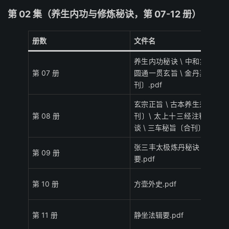
第 02 集（养生内功与修炼秘诀，第 07-12 册）
册数
文件名
养生内功秘诀 \ 中和集 \ 儒道
第 07 册
圆通一贯玄旨 \ 金丹真传〔合
刊〕.pdf
玄宗正旨 \ 古本养生须知〔合
第 08 册
刊〕\ 太上十三经注释 \ 道窍
谈 \ 三车秘旨〔合刊〕.pdf
张三丰太极炼丹秘诀 \ 修道秘
第 09 册
要.pdf
第 10 册
方壶外史.pdf
第 11 册
静坐法辑要.pdf