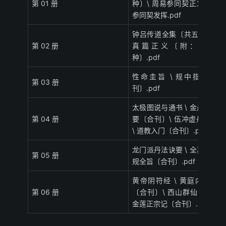
第 01 册
种〕\ 周易参同契正义 \ 周易
参同契发挥.pdf
钟吕传道全集〔共五种〕\ 悟
第 02 册
真篇正义〔附：玄宗七
种〕.pdf
性命圭旨 \ 规中指南〔合
第 03 册
刊〕.pdf
太极图说与通书 \ 金丹大成辑
第 04 册
要〔合刊〕\ 伍冲虚丹道全书
\ 道教入门〔合刊〕.pdf
龙门派丹法诀要 \ 全真法脉清
第 05 册
规全旨〔合刊〕.pdf
黄帝阴符经 \ 黄庭内外景经
第 06 册
〔合刊〕\ 西山群仙会真记 \
金莲正宗记〔合刊〕.pdf