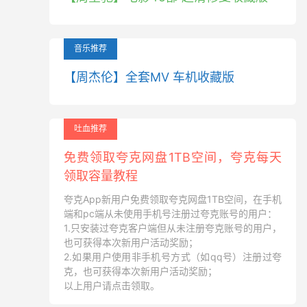
音乐推荐
【周杰伦】全套MV 车机收藏版
吐血推荐
免费领取夸克网盘1TB空间，夸克每天
领取容量教程
夸克App新用户免费领取夸克网盘1TB空间，在手机
端和pc端从未使用手机号注册过夸克账号的用户：
1.只安装过夸克客户端但从未注册夸克账号的用户，
也可获得本次新用户活动奖励；
2.如果用户使用非手机号方式（如qq号）注册过夸
克，也可获得本次新用户活动奖励；
以上用户请点击领取。