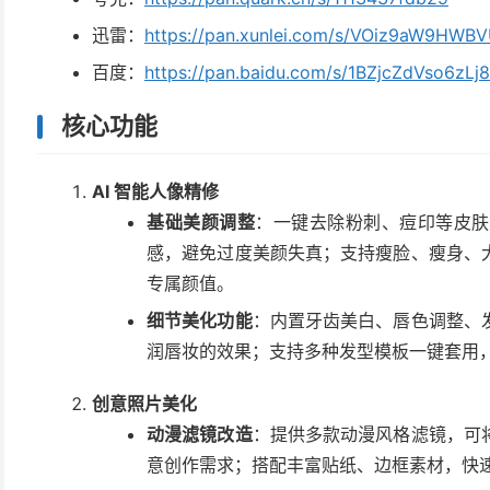
迅雷：
https://pan.xunlei.com/s/VOiz9aW9HW
百度：
https://pan.baidu.com/s/1BZjcZdVso6zLj
核心功能
AI 智能人像精修
基础美颜调整
：一键去除粉刺、痘印等皮肤
感，避免过度美颜失真；支持瘦脸、瘦身、
专属颜值。
细节美化功能
：内置牙齿美白、唇色调整、
润唇妆的效果；支持多种发型模板一键套用
创意照片美化
动漫滤镜改造
：提供多款动漫风格滤镜，可
意创作需求；搭配丰富贴纸、边框素材，快