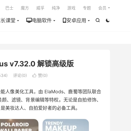

巴士
魔方
威孚
纯净
游戏
专题
会员
成长课堂
电脑软件
安卓应用


s v7.32.0 解锁高级版
34)
评论(0)
赞(
0
)

能人像美化工具，由 ElaMods、鹿蜀等团队联合
美颜、滤镜、背景编辑等特权。无论是自拍修饰、
，是美妆达人、自拍爱好者的必备工具。