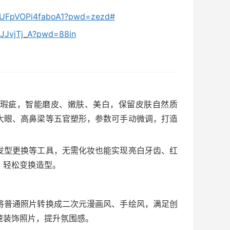
BVUFpVOPi4faboA1?pwd=zezd#
8JJvjTj_A?pwd=88in
瑕疵，智能磨皮、嫩肤、美白，保留皮肤自然质
大眼、高鼻梁等五官塑形，参数可手动微调，打造
发型更换等工具，无需化妆也能实现亮白牙齿、红
，轻松变换造型。
将普通照片转换成二次元漫画风、手绘风，满足创
速装饰照片，提升氛围感。