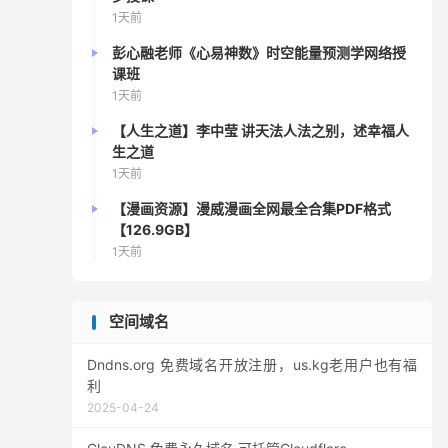
1天前
彭心融老师《心易神数》时空能量预测学网络授
课班
1天前
【人生之道】李中莹 讲天法人法之别，述幸福人
生之道
1天前
【漫画资源】漫威漫画全网最全合集PDF格式
【126.9GB】
1天前
空间域名
Dndns.org 免费域名开放注册，us.kg老用户也有福
利
2025-04-24