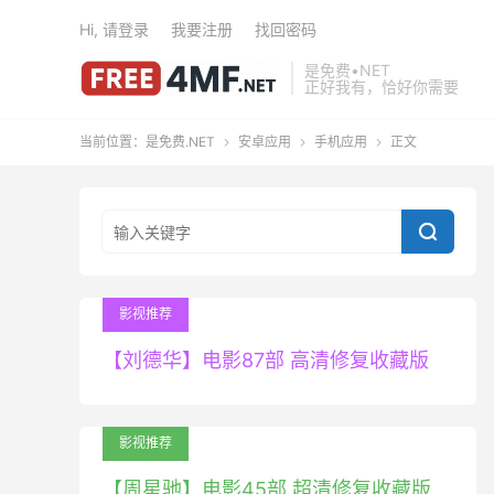
Hi, 请登录
我要注册
找回密码
是免费•NET
正好我有，恰好你需要
当前位置：
是免费.NET
安卓应用
手机应用
正文




影视推荐
【刘德华】电影87部 高清修复收藏版
影视推荐
【周星驰】电影45部 超清修复收藏版