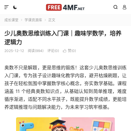




成长课堂
学课资源库
正文


少儿奥数思维训练入门课｜趣味学数学，培养
逻辑力​
2025-12-12
阅读(994)
评论(0)
赞(
0
)

奥数不只是解题，更是思维的锻炼！这套少儿奥数思维训练
入门课，专为孩子设计趣味化教学内容，避开枯燥刷题，让
孩子在轻松氛围中掌握数学核心概念，夯实数学基础。课程
涵盖 11 个经典奥数知识点，从基础认知到简单推理，难度
循序渐进，适配不同水平孩子，既能提升数学成绩，更能培
养逻辑推理与问题解决能力，为未来学习筑牢根基。​