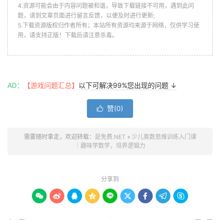
4.资源可能会由于内容问题被和谐，导致下载链接不可用，遇到此问
题，请到文章页面进行留言反馈，以便及时进行更新;
5.下载资源版权归作者所有；本站所有资源均来源于网络，仅供学习使
用，请支持正版！下载后请注意杀毒。
AD：
【游戏问题汇总】
以下可解决99%您出现的问题 ↓
赞(
0
)

需要随时拿走，欢迎转载：
是免费.NET
»
少儿奥数思维训练入门课
｜趣味学数学，培养逻辑力​
分享到








