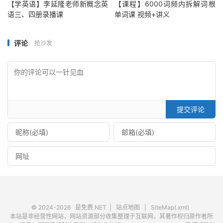
【学英语】李延隆老师新概念英
【课程】6000词频内拆解词根
语三、四册录播课
单词课 视频+讲义
评论
抢沙发
提交评论
© 2024-2026
是免费.NET
|
站点地图
|
SiteMap(.xml)
本站是非经营性网站，网站资源部分收集整理于互联网，其著作权归原作者所