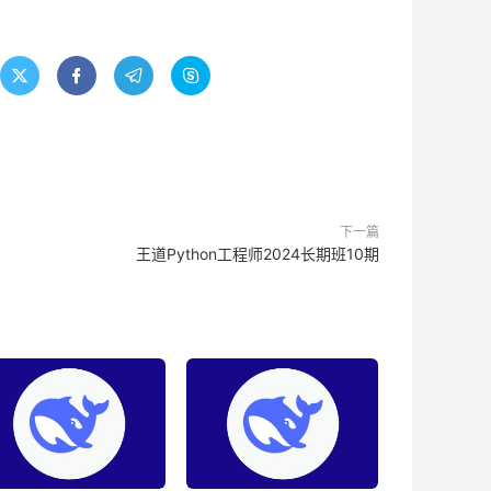




下一篇
王道Python工程师2024长期班10期