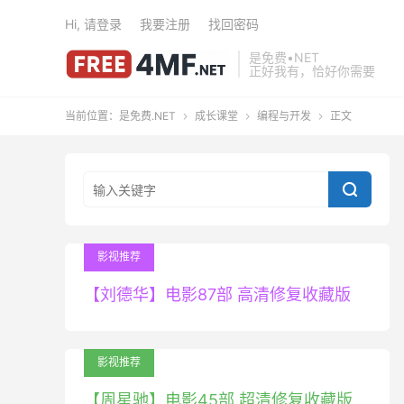
Hi, 请登录
我要注册
找回密码
是免费•NET
正好我有，恰好你需要
当前位置：
是免费.NET
成长课堂
编程与开发
正文




影视推荐
【刘德华】电影87部 高清修复收藏版
影视推荐
【周星驰】电影45部 超清修复收藏版