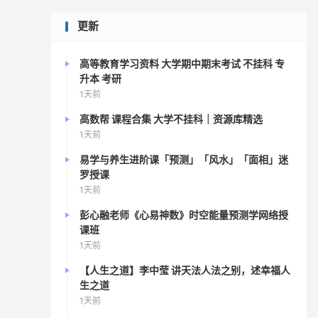
更新
高等教育学习资料 大学期中期末考试 不挂科 专
升本 考研
1天前
高数帮 课程合集 大学不挂科｜资源库精选
1天前
易学与养生进阶课「预测」「风水」「面相」迷
罗授课
1天前
彭心融老师《心易神数》时空能量预测学网络授
课班
1天前
【人生之道】李中莹 讲天法人法之别，述幸福人
生之道
1天前