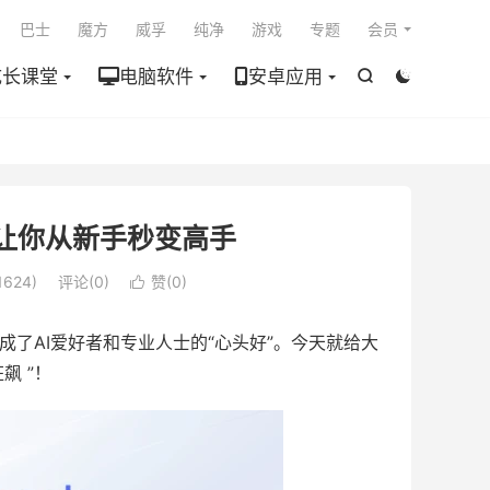

巴士
魔方
威孚
纯净
游戏
专题
会员
成长课堂
电脑软件
安卓应用


，让你从新手秒变高手
624)
评论(0)
赞(
0
)

，成了AI爱好者和专业人士的“心头好”。今天就给大
飙 ”！