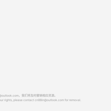
tlook.com，我们将及时撤销相应资源。
 your rights, please contact cn88in@outlook.com for removal.