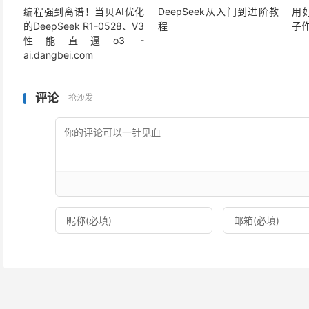
编程强到离谱！当贝AI优化
DeepSeek从入门到进阶教
用好
的DeepSeek R1-0528、V3
程
子
性能直逼o3 -
ai.dangbei.com
评论
抢沙发