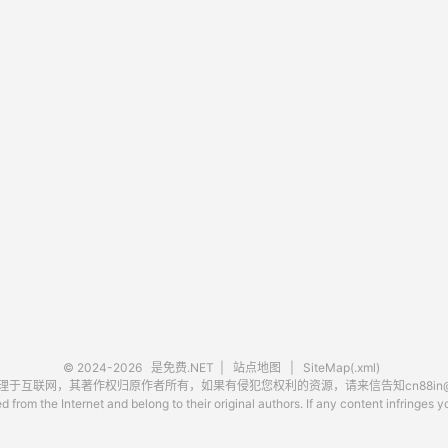
© 2024-2026
是免费.NET
|
站点地图
|
SiteMap(.xml)
互联网，其著作权归原作者所有，如果有侵犯您权利的资源，请来信告知cn88in@ou
 from the Internet and belong to their original authors. If any content infringes