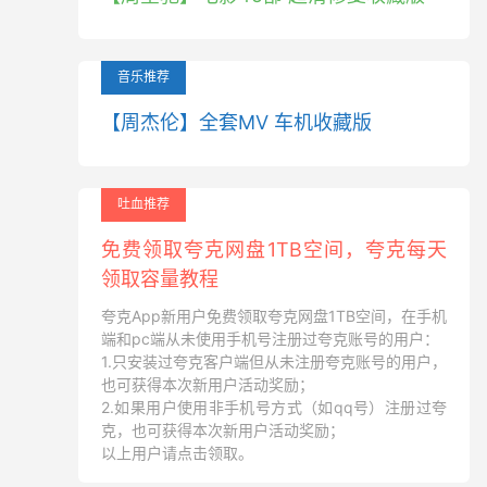
音乐推荐
【周杰伦】全套MV 车机收藏版
吐血推荐
免费领取夸克网盘1TB空间，夸克每天
领取容量教程
夸克App新用户免费领取夸克网盘1TB空间，在手机
端和pc端从未使用手机号注册过夸克账号的用户：
1.只安装过夸克客户端但从未注册夸克账号的用户，
也可获得本次新用户活动奖励；
2.如果用户使用非手机号方式（如qq号）注册过夸
克，也可获得本次新用户活动奖励；
以上用户请点击领取。