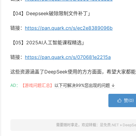
【04】Deepseek破除限制文件补丁」
链接：
https://pan.quark.cn/s/ec2e8389096b
【05】2025AI人工智能课程精选」
链接：
https://pan.quark.cn/s/070681e2215a
这些资源涵盖了DeepSeek使用的方方面面，希望大家都
AD：
【游戏问题汇总】
以下可解决99%您出现的问题 ↓
赞(
0
)

需要随时拿走，欢迎转载：
是免费.NET
»
Deep