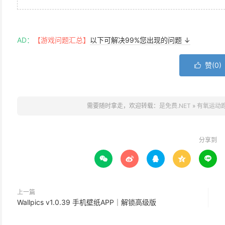
AD：
【游戏问题汇总】
以下可解决99%您出现的问题 ↓
赞(
0
)

需要随时拿走，欢迎转载：
是免费.NET
»
有氧运动
分享到





上一篇
Wallpics v1.0.39 手机壁纸APP｜解锁高级版