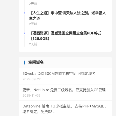
2天前
【人生之道】李中莹 讲天法人法之别，述幸福人
生之道
2天前
【漫画资源】漫威漫画全网最全合集PDF格式
【126.9GB】
2天前
空间域名
50webs 免费500M静态主机空间 可绑定域名
2025-09-22
更新：NetLib.re 免费二级域名，已支持加入CF管理
2025-11-09
Dataonline 越南 1G虚拟主机，支持PHP+MySQL，
域名绑定，免费SSL