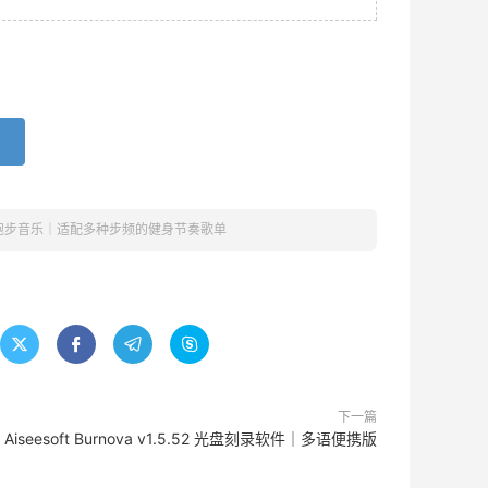
跑步音乐｜适配多种步频的健身节奏歌单




下一篇
Aiseesoft Burnova v1.5.52 光盘刻录软件｜多语便携版