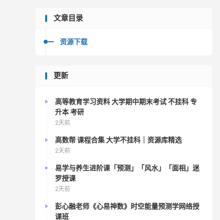
文章目录
资源下载
更新
高等教育学习资料 大学期中期末考试 不挂科 专
升本 考研
2天前
高数帮 课程合集 大学不挂科｜资源库精选
2天前
易学与养生进阶课「预测」「风水」「面相」迷
罗授课
2天前
彭心融老师《心易神数》时空能量预测学网络授
课班