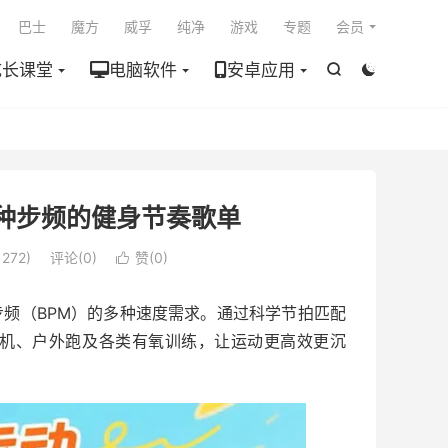

巴士
魔方
威孚
纯净
游戏
专题
会员
成长课堂
电脑软件
安卓应用


种步频的健身节奏歌单
272)
评论(0)
赞(
0
)

0步频（BPM）的多种速度需求。通过科学节拍匹配
机、户外跑及各类有氧训练，让运动更高效更沉