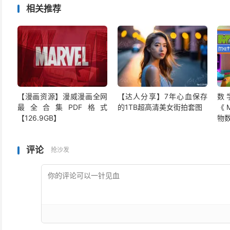
相关推荐
【漫画资源】漫威漫画全网
【达人分享】7年心血保存
数
最全合集PDF格式
的1TB超高清美女街拍套图
《M
【126.9GB】
物
评论
抢沙发