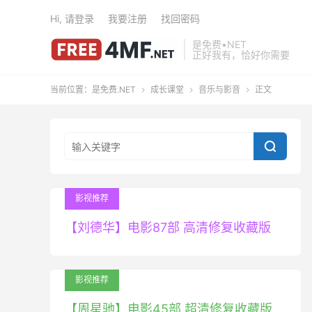
Hi, 请登录
我要注册
找回密码
是免费•NET
正好我有，恰好你需要
当前位置：
是免费.NET
成长课堂
音乐与影音
正文




影视推荐
【刘德华】电影87部 高清修复收藏版
影视推荐
【周星驰】电影45部 超清修复收藏版