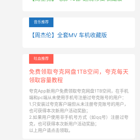
音乐推荐
【周杰伦】全套MV 车机收藏版
吐血推荐
免费领取夸克网盘1TB空间，夸克每天
领取容量教程
夸克App新用户免费领取夸克网盘1TB空间，在手机
端和pc端从未使用手机号注册过夸克账号的用户：
1.只安装过夸克客户端但从未注册夸克账号的用户，
也可获得本次新用户活动奖励；
2.如果用户使用非手机号方式（如qq号）注册过夸
克，也可获得本次新用户活动奖励；
以上用户请点击领取。