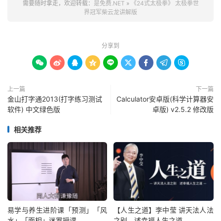
需要随时拿走，欢迎转载：
是免费.NET
»
《24式太极拳》 太极拳世
界冠军柴云龙讲解版
分享到









上一篇
下一篇
金山打字通2013(打字练习测试
Calculator安卓版(科学计算器安
软件) 中文绿色版
卓版) v2.5.2 修改版
相关推荐
易学与养生进阶课「预测」「风
【人生之道】李中莹 讲天法人法
水」「面相」迷罗授课
之别，述幸福人生之道