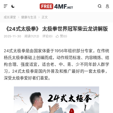




成长课堂
健康与生活
正文


《24式太极拳》 太极拳世界冠军柴云龙讲解版
2025-11-30
阅读(1212)
评论(0)
赞(
0
)

24式太极拳是由国家体委于1956年组织部分专家，在传统
杨氏太极拳基础上创编而成，动作规范标准、内容精炼、结
构合理、强度适宜，适合老、中、青、少不同年龄人群学
习，24式太极拳是国内外普及和推广最好的一套太极拳，
深受太极拳爱好者们喜爱。