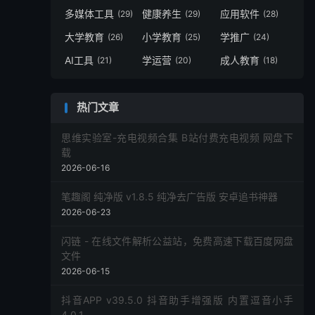
多媒体工具
健康养生
应用软件
(29)
(29)
(28)
大学教育
小学教育
学推广
(26)
(25)
(24)
AI工具
学运营
成人教育
(21)
(20)
(18)
热门文章
思维实验室-充电视频合集 B站付费充电视频 网盘下
载
2026-06-16
笔趣阁 纯净版 v1.8.5 纯净去广告版 安卓追书神器
2026-06-23
闪链 - 在线文件解析公益站，免费高速下载百度网盘
文件
2026-06-15
抖音APP v39.5.0 抖音助手增强版 内置逗音小手
4.0.1