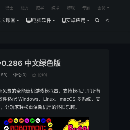

巴士
魔方
威孚
纯净
游戏
专题
会员
成长课堂
电脑软件
安卓应用


0.286 中文绿色版
88)
评论(0)
赞(
0
)

tor）是一款开源免费的全能街机游戏模拟器，支持模拟几乎所有
 Windows、Linux、macOS 多系统，支
面，让玩家轻松重温街机厅的怀旧乐趣。