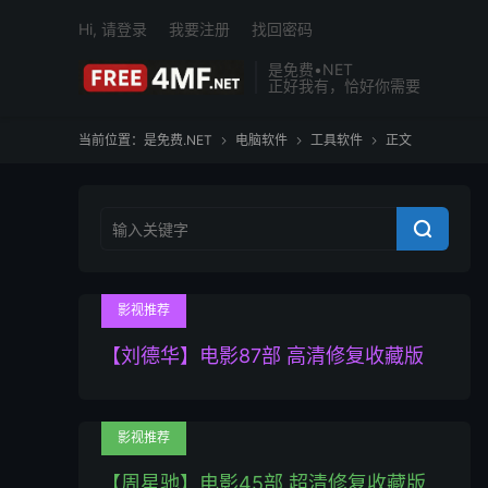
Hi, 请登录
我要注册
找回密码
是免费•NET
正好我有，恰好你需要
当前位置：
是免费.NET
电脑软件
工具软件
正文




影视推荐
【刘德华】电影87部 高清修复收藏版
影视推荐
【周星驰】电影45部 超清修复收藏版