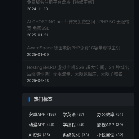
免费域名注册平台盘点【持续更新】
2024-11-10
ALCHOSTING.net 菲律宾免费空间｜PHP 5G 无限带
宽 免费SSL
2025-01-21
AwardSpace 德国老牌PHP免费1G容量虚拟主机
2025-01-09
HostingEM.RU 虚拟主机5GB 超大空间，24 种域名
后缀随你选！无限流量、无限数据库、无限子域名
2025-06-23
热门标签
安卓APP
学英语
办公效率
(198)
(87)
(54)
动漫APP
学编程
影视APP
(48)
(45)
(39)
AI资源
系统优化
小说阅读
(35)
(33)
(32)