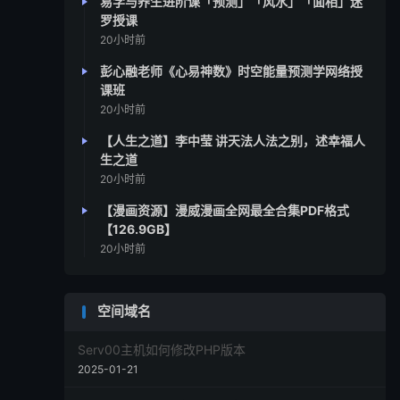
易学与养生进阶课「预测」「风水」「面相」迷
罗授课
20小时前
彭心融老师《心易神数》时空能量预测学网络授
课班
20小时前
【人生之道】李中莹 讲天法人法之别，述幸福人
生之道
20小时前
【漫画资源】漫威漫画全网最全合集PDF格式
【126.9GB】
20小时前
空间域名
Serv00主机如何修改PHP版本
2025-01-21