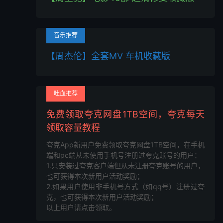
音乐推荐
【周杰伦】全套MV 车机收藏版
吐血推荐
免费领取夸克网盘1TB空间，夸克每天
领取容量教程
夸克App新用户免费领取夸克网盘1TB空间，在手机
端和pc端从未使用手机号注册过夸克账号的用户：
1.只安装过夸克客户端但从未注册夸克账号的用户，
也可获得本次新用户活动奖励；
2.如果用户使用非手机号方式（如qq号）注册过夸
克，也可获得本次新用户活动奖励；
以上用户请点击领取。