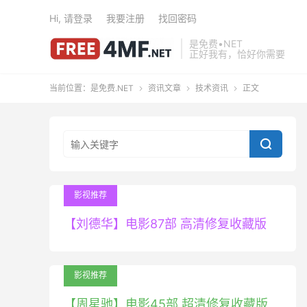
Hi, 请登录
我要注册
找回密码
是免费•NET
正好我有，恰好你需要
当前位置：
是免费.NET
资讯文章
技术资讯
正文




影视推荐
【刘德华】电影87部 高清修复收藏版
影视推荐
【周星驰】电影45部 超清修复收藏版