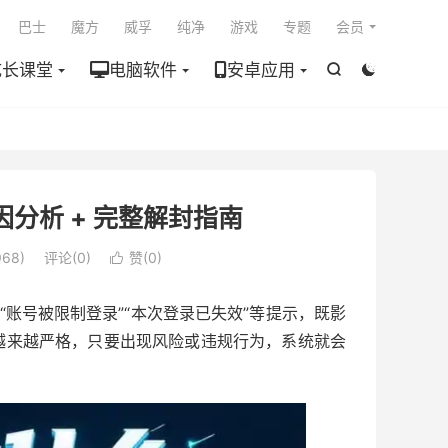

巴士
魔方
威孚
纯净
游戏
专题
会员
成长课堂
电脑软件
安卓应用


分析 + 完整解封指南
68)
评论(0)
赞(
0
)

“账号被限制登录”“本次登录已失效”等提示，既影
越来越严格，只要出现风险或违规行为，系统就会
。