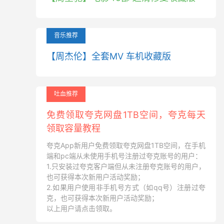
音乐推荐
【周杰伦】全套MV 车机收藏版
吐血推荐
免费领取夸克网盘1TB空间，夸克每天
领取容量教程
夸克App新用户免费领取夸克网盘1TB空间，在手机
端和pc端从未使用手机号注册过夸克账号的用户：
1.只安装过夸克客户端但从未注册夸克账号的用户，
也可获得本次新用户活动奖励；
2.如果用户使用非手机号方式（如qq号）注册过夸
克，也可获得本次新用户活动奖励；
以上用户请点击领取。