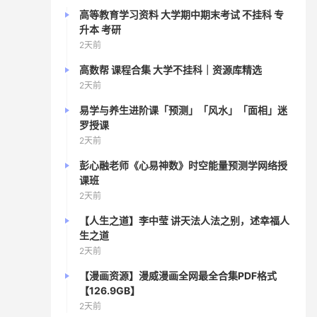
四、总结
高等教育学习资料 大学期中期末考试 不挂科 专
升本 考研
2天前
高数帮 课程合集 大学不挂科｜资源库精选
2天前
易学与养生进阶课「预测」「风水」「面相」迷
罗授课
2天前
彭心融老师《心易神数》时空能量预测学网络授
课班
2天前
【人生之道】李中莹 讲天法人法之别，述幸福人
生之道
2天前
【漫画资源】漫威漫画全网最全合集PDF格式
【126.9GB】
2天前