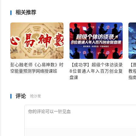
相关推荐
彭心融老师《心易神数》时
【成功学】超级个体访谈录
【
空能量预测学网络授课班
8位普通人年入百万创业复
教
盘课
指
评论
抢沙发