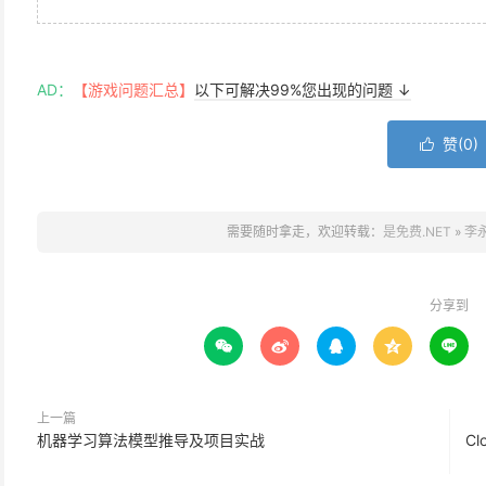
AD：
【游戏问题汇总】
以下可解决99%您出现的问题 ↓
赞(
0
)

需要随时拿走，欢迎转载：
是免费.NET
»
李
分享到





上一篇
机器学习算法模型推导及项目实战
C