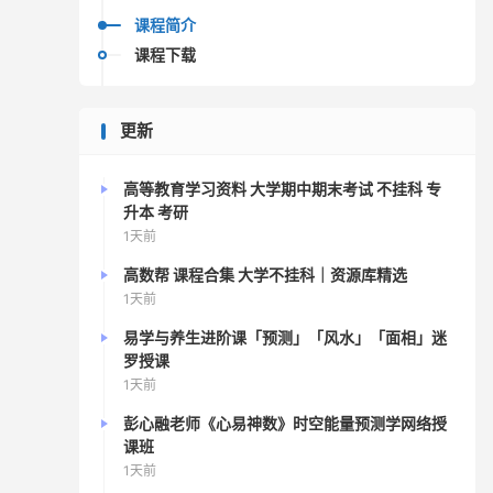
课程简介
课程下载
更新
高等教育学习资料 大学期中期末考试 不挂科 专
升本 考研
1天前
高数帮 课程合集 大学不挂科｜资源库精选
1天前
易学与养生进阶课「预测」「风水」「面相」迷
罗授课
1天前
彭心融老师《心易神数》时空能量预测学网络授
课班
1天前