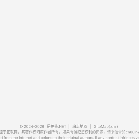
© 2024-2026
是免费.NET
|
站点地图
|
SiteMap(.xml)
互联网，其著作权归原作者所有，如果有侵犯您权利的资源，请来信告知cn88in@ou
 from the Internet and belong to their original authors. If any content infringes