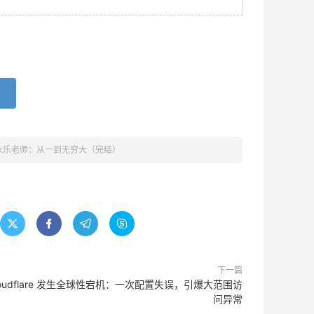
永乐老师：从一到无穷大（完结）




下一篇
loudflare 发生全球性宕机：一次配置失误，引爆大范围访
问异常