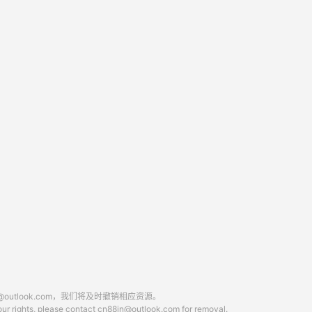
tlook.com，我们将及时撤销相应资源。
 your rights, please contact cn88in@outlook.com for removal.