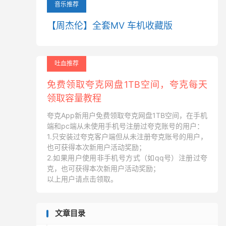
音乐推荐
【周杰伦】全套MV 车机收藏版
吐血推荐
免费领取夸克网盘1TB空间，夸克每天
领取容量教程
夸克App新用户免费领取夸克网盘1TB空间，在手机
端和pc端从未使用手机号注册过夸克账号的用户：
1.只安装过夸克客户端但从未注册夸克账号的用户，
也可获得本次新用户活动奖励；
2.如果用户使用非手机号方式（如qq号）注册过夸
克，也可获得本次新用户活动奖励；
以上用户请点击领取。
文章目录