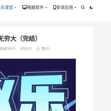
成长课堂
电脑软件
安卓应用


无穷大（完结）
阅读(956)
评论(0)
赞(
0
)
