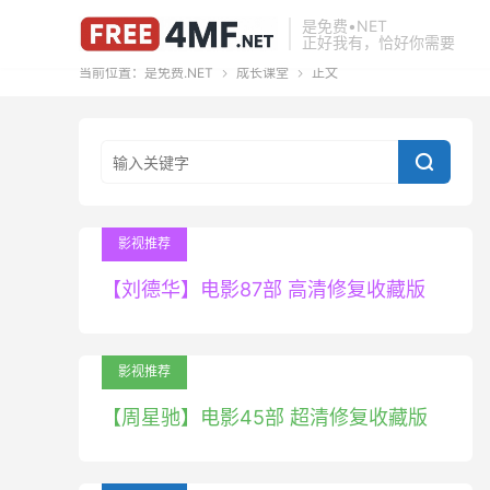
是免费•NET
正好我有，恰好你需要
当前位置：
是免费.NET
成长课堂
正文



影视推荐
【刘德华】电影87部 高清修复收藏版
影视推荐
【周星驰】电影45部 超清修复收藏版