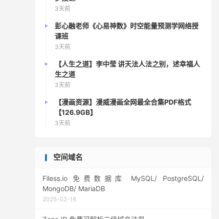
3天前
彭心融老师《心易神数》时空能量预测学网络授
课班
3天前
【人生之道】李中莹 讲天法人法之别，述幸福人
生之道
3天前
【漫画资源】漫威漫画全网最全合集PDF格式
【126.9GB】
3天前
空间域名
Filess.io 免费数据库 MySQL/ PostgreSQL/
MongoDB/ MariaDB
2025-02-16