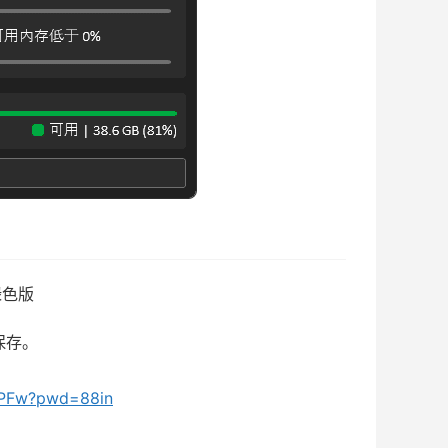
文绿色版
保存。
vnPFw?pwd=88in