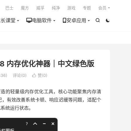

巴士
魔方
威孚
纯净
游戏
专题
会员
成长课堂
电脑软件
安卓应用


v3.0.8 内存优化神器｜中文绿色版
36)
评论(0)
赞(
0
)

ows 系统打造的轻量级内存优化工具，核心功能聚焦内存清
配，有效改善系统卡顿、响应迟缓等问题，适配个
化系统运行状态。