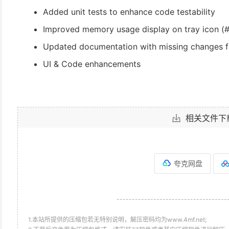
Added unit tests to enhance code testability
Improved memory usage display on tray icon (
Updated documentation with missing changes f
UI & Code enhancements
相关文件下
夸克网盘
------------------------------------
1.本站所提供的压缩包若无特别说明，解压密码均为www.4mf.net;