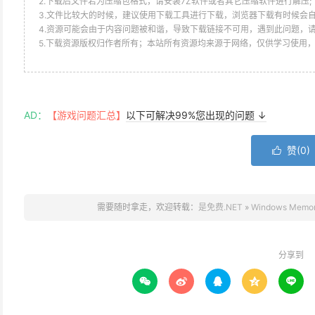
2.下载后文件若为压缩包格式，请安装7Z软件或者其它压缩软件进行解压;
3.文件比较大的时候，建议使用下载工具进行下载，浏览器下载有时候会自
4.资源可能会由于内容问题被和谐，导致下载链接不可用，遇到此问题，
5.下载资源版权归作者所有；本站所有资源均来源于网络，仅供学习使用
AD：
【游戏问题汇总】
以下可解决99%您出现的问题 ↓
赞(
0
)

需要随时拿走，欢迎转载：
是免费.NET
»
Windows Mem
分享到




