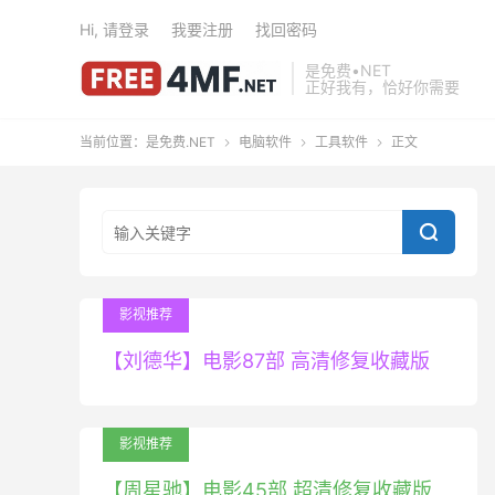
Hi, 请登录
我要注册
找回密码
是免费•NET
正好我有，恰好你需要
当前位置：
是免费.NET
电脑软件
工具软件
正文




影视推荐
【刘德华】电影87部 高清修复收藏版
影视推荐
【周星驰】电影45部 超清修复收藏版