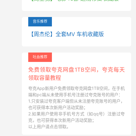
音乐推荐
【周杰伦】全套MV 车机收藏版
吐血推荐
免费领取夸克网盘1TB空间，夸克每天
领取容量教程
夸克App新用户免费领取夸克网盘1TB空间，在手机
端和pc端从未使用手机号注册过夸克账号的用户：
1.只安装过夸克客户端但从未注册夸克账号的用户，
也可获得本次新用户活动奖励；
2.如果用户使用非手机号方式（如qq号）注册过夸
克，也可获得本次新用户活动奖励；
以上用户请点击领取。