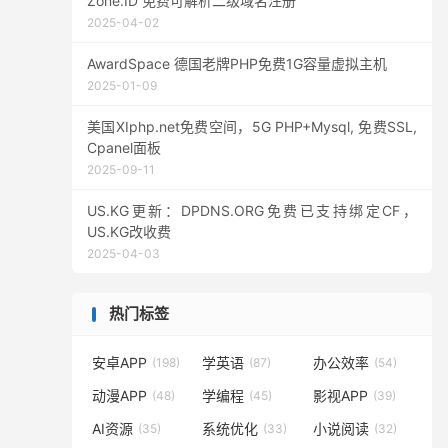
Zone.ID 免费可解析二级域名注册
2025-04-02
AwardSpace 德国老牌PHP免费1G容量虚拟主机
2025-01-09
美国XIphp.net免费空间，5G PHP+Mysql, 免费SSL,
Cpanel面板
2025-09-11
US.KG更新：DPDNS.ORG免费已支持绑定CF，
US.KG改收费
2025-04-03
热门标签
安卓APP
学英语
办公效率
(198)
(87)
(54)
动漫APP
学编程
影视APP
(48)
(45)
(39)
AI资源
系统优化
小说阅读
(35)
(33)
(32)