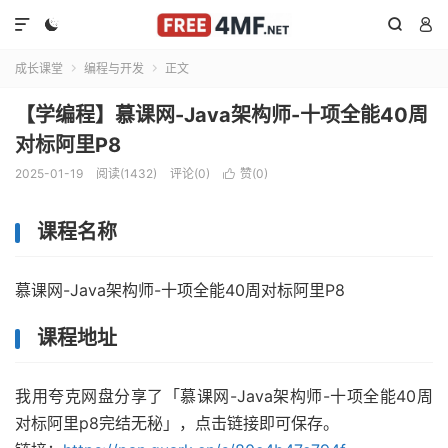




成长课堂
编程与开发
正文


【学编程】慕课网-Java架构师-十项全能40周
对标阿里P8
2025-01-19
阅读(1432)
评论(0)
赞(
0
)

课程名称
慕课网-Java架构师-十项全能40周对标阿里P8
课程地址
我用夸克网盘分享了「慕课网-Java架构师-十项全能40周
对标阿里p8完结无秘」，点击链接即可保存。