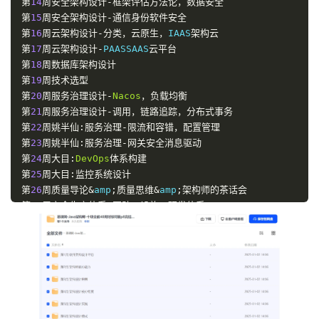
第
14
周安全架构设计-框架评估方法论，数据安全
第
15
周安全架构设计-通信身份软件安全
第
16
周云架构设计-分类，云原生，
IAAS
架构云
第
17
周云架构设计-
PAASSAAS
云平台
第
18
周数据库架构设计
第
19
周技术选型
第
20
周服务治理设计-
Nacos
，负载均衡
第
21
周服务治理设计-调用，链路追踪，分布式事务
第
22
周姚半仙:服务治理-限流和容错，配置管理
第
23
周姚半仙:服务治理-网关安全消息驱动
第
24
周大目:
DevOps
体系构建
第
25
周大目:监控系统设计
第
26
周质量导论&
amp
;质量思维&
amp
;架构师的茶话会
第
27
周安全生产体系-团队，设施，研发体系
第
28
周安全生产体系-度量，规范&
amp
;文化&
amp
;案例
第
29
周架构治理&
amp
;面向防错的架构设计
第
30
周测试保障专题-质量保障，全链路压测
第
31
周质量管理专题
第
32
周故障管理体系构建
第
33
周混沌工程体系构建
第
34
周
SpringBoot
源码深度解析