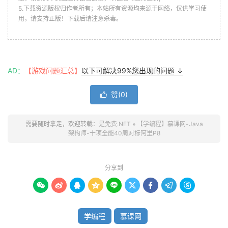
5.下载资源版权归作者所有；本站所有资源均来源于网络，仅供学习使
用，请支持正版！下载后请注意杀毒。
AD：
【游戏问题汇总】
以下可解决99%您出现的问题 ↓
赞(
0
)

需要随时拿走，欢迎转载：
是免费.NET
»
【学编程】慕课网-Java
架构师-十项全能40周对标阿里P8
分享到









学编程
慕课网