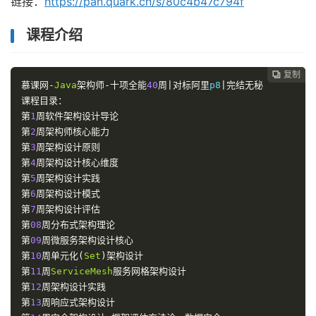
链接：
https://pan.quark.cn/s/80c4b47c794f
课程介绍
复制
复制
复制
复制
复制
复制
复制
复制








慕课网-
Java
架构师-十项全能
40
周|对标阿里
p8
|完结无秘
课程目录：
第
1
周软件架构设计导论
第
2
周架构师核心能力
第
3
周架构设计原则
第
4
周架构设计核心维度
第
5
周架构设计实践
第
6
周架构设计模式
第
7
周架构设计评估
第
08
周分布式架构理论
第
09
周微服务架构设计核心
第
10
周单元化(
Set
)架构设计
第
11
周
ServiceMesh
服务网格架构设计
第
12
周架构设计实践
第
13
周响应式架构设计