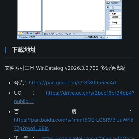
下载地址
文件索引工具 WinCatalog v2026.3.0.732 多语便携版
夸克：
https://pan.quark.cn/s/f3f809a5ec4d
UC ：
https://drive.uc.cn/s/2bcc16cf34bb4?
public=1
百度：
https://pan.baidu.com/s/1mmf5OErLQ8RV3rJuWK5
77g?pwd=88in
迅雷：
https://pan.xunlei.com/s/VOysayfbCoc-