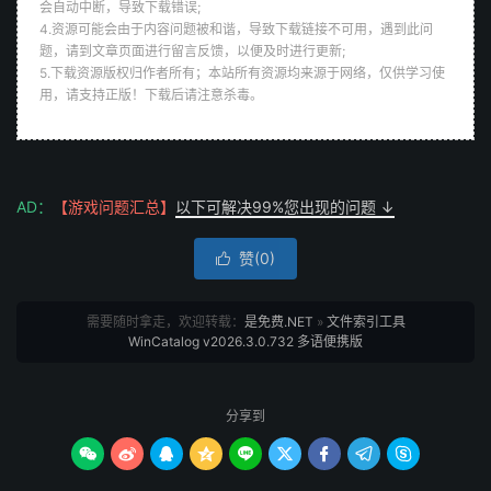
会自动中断，导致下载错误;
4.资源可能会由于内容问题被和谐，导致下载链接不可用，遇到此问
题，请到文章页面进行留言反馈，以便及时进行更新;
5.下载资源版权归作者所有；本站所有资源均来源于网络，仅供学习使
用，请支持正版！下载后请注意杀毒。
AD：
【游戏问题汇总】
以下可解决99%您出现的问题 ↓
赞(
0
)

需要随时拿走，欢迎转载：
是免费.NET
»
文件索引工具
WinCatalog v2026.3.0.732 多语便携版
分享到








