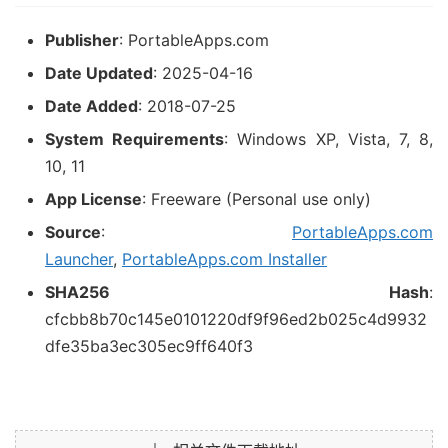
Publisher
: PortableApps.com
Date Updated
: 2025-04-16
Date Added
: 2018-07-25
System Requirements
: Windows XP, Vista, 7, 8,
10, 11
App License
: Freeware (Personal use only)
Source
:
PortableApps.com
Launcher
,
PortableApps.com Installer
SHA256 Hash
:
cfcbb8b70c145e0101220df9f96ed2b025c4d9932
dfe35ba3ec305ec9ff640f3