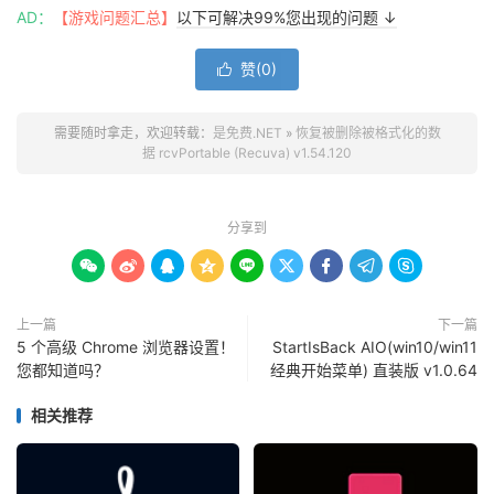
AD：
【游戏问题汇总】
以下可解决99%您出现的问题 ↓
赞(
0
)

需要随时拿走，欢迎转载：
是免费.NET
»
恢复被删除被格式化的数
据 rcvPortable (Recuva) v1.54.120
分享到









上一篇
下一篇
5 个高级 Chrome 浏览器设置！
StartIsBack AIO(win10/win11
您都知道吗？
经典开始菜单) 直装版 v1.0.64
相关推荐