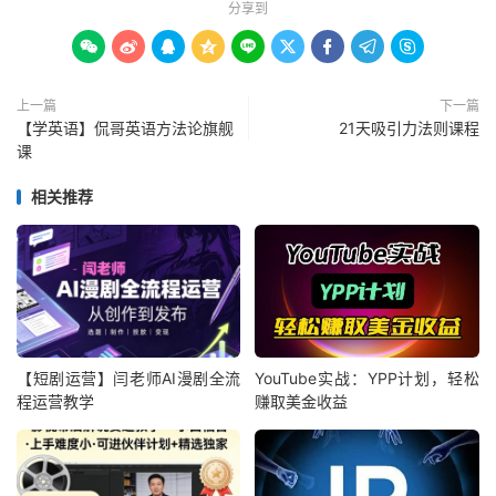
分享到









上一篇
下一篇
【学英语】侃哥英语方法论旗舰
21天吸引力法则课程
课
相关推荐
【短剧运营】闫老师AI漫剧全流
YouTube实战：YPP计划，轻松
程运营教学
赚取美金收益