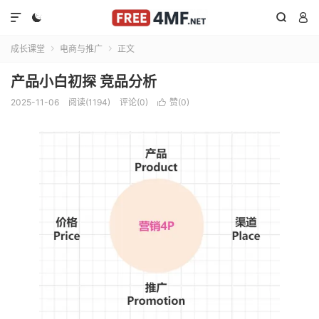




成长课堂
电商与推广
正文


产品小白初探 竞品分析
2025-11-06
阅读(1194)
评论(0)
赞(
0
)
