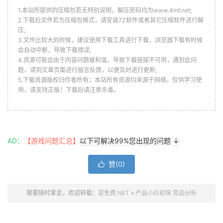
1.本站所提供的压缩包若无特别说明，解压密码均为www.4mf.net;
2.下载后文件若为压缩包格式，请安装7Z软件或者其它压缩软件进行解
压;
3.文件比较大的时候，建议使用下载工具进行下载，浏览器下载有时候
会自动中断，导致下载错误;
4.资源可能会由于内容问题被和谐，导致下载链接不可用，遇到此问
题，请到文章页面进行留言反馈，以便及时进行更新;
5.下载资源版权归作者所有；本站所有资源均来源于网络，仅供学习使
用，请支持正版！下载后请注意杀毒。
AD：
【游戏问题汇总】
以下可解决99%您出现的问题 ↓
赞(
0
)

需要随时拿走，欢迎转载：
是免费.NET
»
产品小白初探 竞品分析