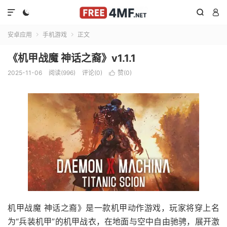




安卓应用
手机游戏
正文


《机甲战魔 神话之裔》v1.1.1
2025-11-06
阅读(996)
评论(0)
赞(
0
)

机甲战魔 神话之裔》是一款机甲动作游戏，玩家将穿上名
为“兵装机甲”的机甲战衣，在地面与空中自由驰骋，展开激