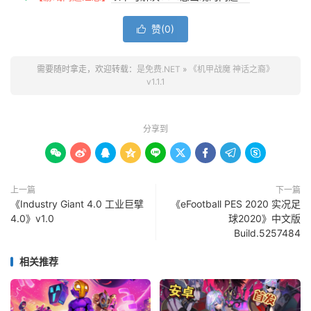
赞(
0
)

需要随时拿走，欢迎转载：
是免费.NET
»
《机甲战魔 神话之裔》
v1.1.1
分享到









上一篇
下一篇
《Industry Giant 4.0 工业巨擘
《eFootball PES 2020 实况足
4.0》v1.0
球2020》中文版
Build.5257484
相关推荐