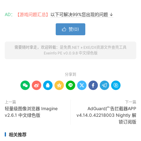
AD：
【游戏问题汇总】
以下可解决99%您出现的问题 ↓
赞(
0
)

需要随时拿走，欢迎转载：
是免费.NET
»
EXE/Dll资源文件查壳工具
Exeinfo PE v0.0.9.8 中文绿色版
分享到









上一篇
下一篇
轻量级图像浏览器 Imagine
AdGuard广告拦截器APP
v2.6.1 中文绿色版
v4.14.0.42218003 Nightly 解
锁订阅版
相关推荐