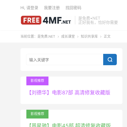
Hi, 请登录
我要注册
找回密码
是免费•NET
正好我有，恰好你需要
当前位置：
是免费.NET
成长课堂
知识共享库
正文




影视推荐
【刘德华】电影87部 高清修复收藏版
影视推荐
【周星驰】电影45部 超清修复收藏版