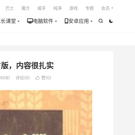

巴士
魔方
威孚
纯净
游戏
专题
会员
成长课堂
电脑软件
安卓应用


F版，内容很扎实
608)
评论(0)
赞(
0
)
