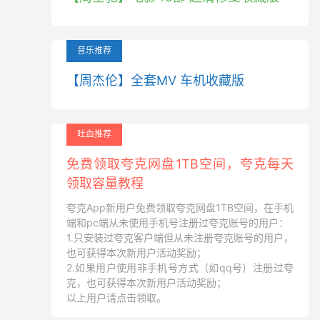
音乐推荐
【周杰伦】全套MV 车机收藏版
吐血推荐
免费领取夸克网盘1TB空间，夸克每天
领取容量教程
夸克App新用户免费领取夸克网盘1TB空间，在手机
端和pc端从未使用手机号注册过夸克账号的用户：
1.只安装过夸克客户端但从未注册夸克账号的用户，
也可获得本次新用户活动奖励；
2.如果用户使用非手机号方式（如qq号）注册过夸
克，也可获得本次新用户活动奖励；
以上用户请点击领取。