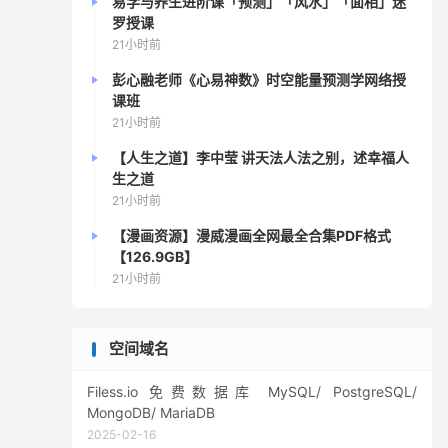
易学与养生进阶课「预测」「风水」「面相」迷
罗授课
21小时前
彭心融老师《心易神数》时空能量预测学网络授
课班
21小时前
【人生之道】李中莹 讲天法人法之别，述幸福人
生之道
21小时前
【漫画资源】漫威漫画全网最全合集PDF格式
【126.9GB】
21小时前
空间域名
Filess.io 免费数据库 MySQL/ PostgreSQL/
MongoDB/ MariaDB
2025-02-16