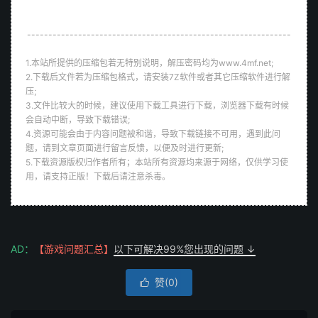
--------------------------------------------------------------
1.本站所提供的压缩包若无特别说明，解压密码均为www.4mf.net;
2.下载后文件若为压缩包格式，请安装7Z软件或者其它压缩软件进行解
压;
3.文件比较大的时候，建议使用下载工具进行下载，浏览器下载有时候
会自动中断，导致下载错误;
4.资源可能会由于内容问题被和谐，导致下载链接不可用，遇到此问
题，请到文章页面进行留言反馈，以便及时进行更新;
5.下载资源版权归作者所有；本站所有资源均来源于网络，仅供学习使
用，请支持正版！下载后请注意杀毒。
AD：
【游戏问题汇总】
以下可解决99%您出现的问题 ↓
赞(
0
)
