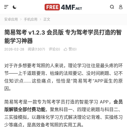




安卓应用
手机应用
正文


简易驾考 v1.2.3 会员版 专为驾考学员打造的智
能学习神器
2026-02-28
阅读(1307)
评论(0)
赞(
0
)

对于许多想要考驾照的人来说，理论学习往往是最头疼的环
节——上千道题要背、枯燥的法规要记、没时间刷题、记不
住知识点……这些痛点，恰恰是“简易驾考”APP诞生的原
因。
简易驾考是一款专为驾考学员打造的智能学习 APP，
会员
版解锁全部付费功能
，聚焦科目一、四理论刷题与科目二、
三实操模拟，以趣味化学习方式解决理论记背难、实操练习
少等痛点，是高效备考驾照的实用工具。