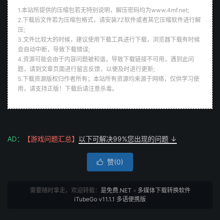
1.本站所提供的压缩包若无特别说明，解压密码均为www.4mf.net;
2.下载后文件若为压缩包格式，请安装7Z软件或者其它压缩软件进行解
压;
3.文件比较大的时候，建议使用下载工具进行下载，浏览器下载有时候
会自动中断，导致下载错误;
4.资源可能会由于内容问题被和谐，导致下载链接不可用，遇到此问
题，请到文章页面进行留言反馈，以便及时进行更新;
5.下载资源版权归作者所有；本站所有资源均来源于网络，仅供学习使
用，请支持正版！下载后请注意杀毒。
AD：
【游戏问题汇总】
以下可解决99%您出现的问题 ↓
赞(
0
)

需要随时拿走，欢迎转载：
是免费.NET
»
多媒体下载转换软件
iTubeGo v11.1.1 多语便携版