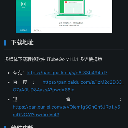
下载地址
多媒体下载转换软件 iTubeGo v11.1.1 多语便携版
夸克：
https://pan.quark.cn/s/d6f33b494fd7
百度：
https://pan.baidu.com/s/1zM2c2D33-
O7aA0UD8AyzsA?pwd=88in
迅雷：
https://pan.xunlei.com/s/VOiem1gSGhQh5JRb1_y5
mDNCA1?pwd=dyi4#