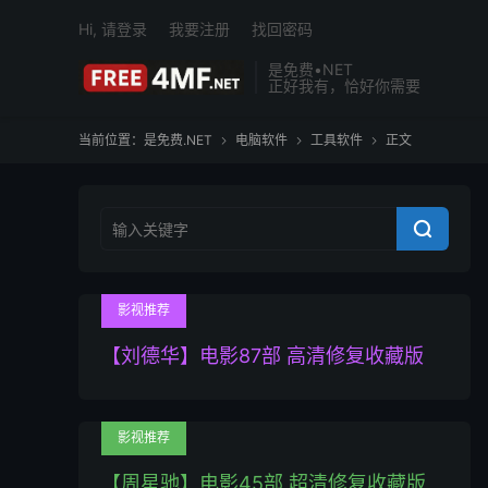
Hi, 请登录
我要注册
找回密码
是免费•NET
正好我有，恰好你需要
当前位置：
是免费.NET
电脑软件
工具软件
正文




影视推荐
【刘德华】电影87部 高清修复收藏版
影视推荐
【周星驰】电影45部 超清修复收藏版