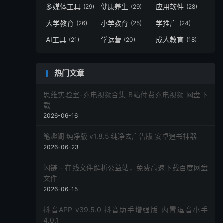
多媒体工具
健康养生
应用软件
(29)
(29)
(28)
大学教育
小学教育
学推广
(26)
(25)
(24)
AI工具
学运营
成人教育
(21)
(20)
(18)
热门文章
思维实验室-充电视频合集 B站付费充电视频 网盘下
载
2026-06-16
笔趣阁 纯净版 v1.8.5 纯净去广告版 安卓追书神器
2026-06-23
闪链 - 在线文件解析公益站，免费高速下载百度网盘
文件
2026-06-15
抖音APP v39.5.0 抖音助手增强版 内置逗音小手
4.0.1