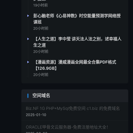
19小时前
彭心融老师《心易神数》时空能量预测学网络授
课班
20小时前
【人生之道】李中莹 讲天法人法之别，述幸福人
生之道
20小时前
【漫画资源】漫威漫画全网最全合集PDF格式
【126.9GB】
20小时前
空间域名
Biz.NF 1G PHP+MySql免费空间 c1.biz 的免费域名
2025-01-10
ORACLE甲骨文云服务器-免费注册地址大全！