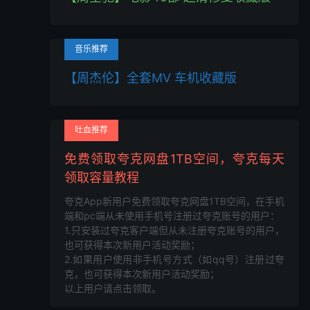
音乐推荐
【周杰伦】全套MV 车机收藏版
吐血推荐
免费领取夸克网盘1TB空间，夸克每天
领取容量教程
夸克App新用户免费领取夸克网盘1TB空间，在手机
端和pc端从未使用手机号注册过夸克账号的用户：
1.只安装过夸克客户端但从未注册夸克账号的用户，
也可获得本次新用户活动奖励；
2.如果用户使用非手机号方式（如qq号）注册过夸
克，也可获得本次新用户活动奖励；
以上用户请点击领取。