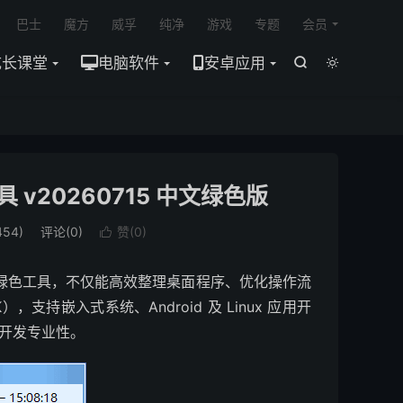

巴士
魔方
威孚
纯净
游戏
专题
会员
成长课堂
电脑软件
安卓应用


 v20260715 中文绿色版
54)
评论(0)
赞(
0
)

绿色工具，不仅能高效整理桌面程序、优化操作流
，支持嵌入式系统、Android 及 Linux 应用开
与开发专业性。