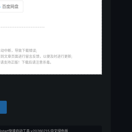
百度网盘
--------------------------
动中断，导致下载错误;
请到文章页面进行留言反馈，以便及时进行更新;
，请支持正版！下载后请注意杀毒。
tart快速启动工具 v20260715 中文绿色版