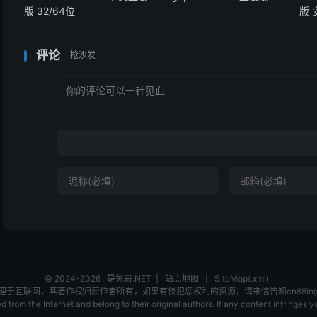
版 32/64位
版
评论
抢沙发
© 2024-2026
是免费.NET
|
站点地图
|
SiteMap(.xml)
互联网，其著作权归原作者所有，如果有侵犯您权利的资源，请来信告知cn88in@ou
 from the Internet and belong to their original authors. If any content infringes