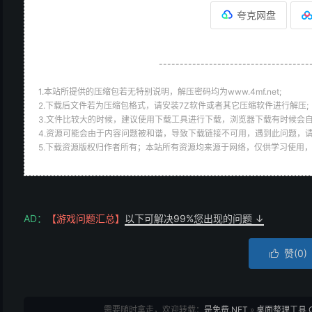
夸克网盘
------------------------------------
1.本站所提供的压缩包若无特别说明，解压密码均为www.4mf.net;
2.下载后文件若为压缩包格式，请安装7Z软件或者其它压缩软件进行解压;
3.文件比较大的时候，建议使用下载工具进行下载，浏览器下载有时候会自
4.资源可能会由于内容问题被和谐，导致下载链接不可用，遇到此问题，
5.下载资源版权归作者所有；本站所有资源均来源于网络，仅供学习使用
AD：
【游戏问题汇总】
以下可解决99%您出现的问题 ↓
赞(
0
)

需要随时拿走，欢迎转载：
是免费.NET
»
桌面整理工具 Qs