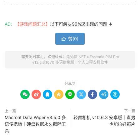
AD：
【游戏问题汇总】
以下可解决99%您出现的问题 ↓
赞(
0
)

需要随时拿走，欢迎转载：
是免费.NET
»
EssentialPIM Pro
v12.5.6.1070 多语便携版｜个人日程安排软件
分享到









上一篇
下一篇
Macrorit Data Wiper v8.5.0 多
轻颜相机 v10.6.3 安卓版｜直男
语便携版｜硬盘数据永久擦除工
也能拍好照片
具