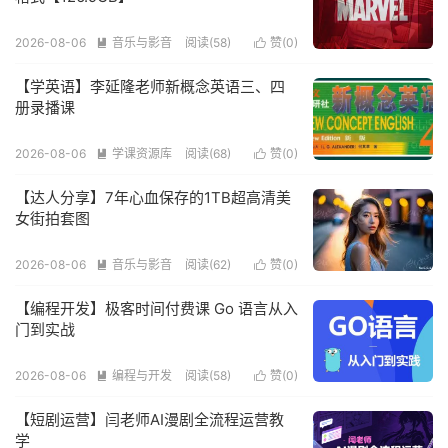
2026-08-06
音乐与影音
阅读(58)
赞(
0
)


【学英语】李延隆老师新概念英语三、四
册录播课
2026-08-06
学课资源库
阅读(68)
赞(
0
)


【达人分享】7年心血保存的1TB超高清美
女街拍套图
2026-08-06
音乐与影音
阅读(62)
赞(
0
)


【编程开发】极客时间付费课 Go 语言从入
门到实战
2026-08-06
编程与开发
阅读(58)
赞(
0
)


【短剧运营】闫老师AI漫剧全流程运营教
学