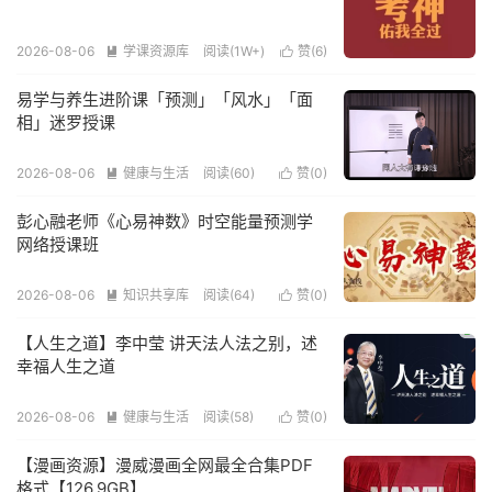
2026-08-06
学课资源库
阅读(1W+)
赞(
6
)


易学与养生进阶课「预测」「风水」「面
相」迷罗授课
2026-08-06
健康与生活
阅读(60)
赞(
0
)


彭心融老师《心易神数》时空能量预测学
网络授课班
2026-08-06
知识共享库
阅读(64)
赞(
0
)


【人生之道】李中莹 讲天法人法之别，述
幸福人生之道
2026-08-06
健康与生活
阅读(58)
赞(
0
)


【漫画资源】漫威漫画全网最全合集PDF
格式【126.9GB】