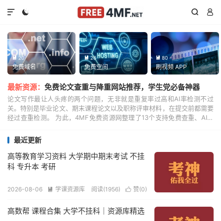




20
26
80



免费域名
免费空间
刷视频 APP
最新资源：
免费论文查重与降重网站推荐，学生党必备神器
论文写作最让人头疼的两个问题，无非就是重复率过高和AI率检测不过
关。特别是毕业论文、期末课程论文以及职称评审材料，在提交前都需要
经过查重检测。 为此，4MF免费资源网整理了13个支持免费查重、AI检
测和智能降重的网站，帮助大家快速完成论文优...
最近更新
高等教育学习资料 大学期中期末考试 不挂
科 专升本 考研
2026-08-06
学课资源库
阅读(1956)
赞(
0
)


高数帮 课程合集 大学不挂科｜资源库精选