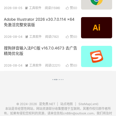
2026-08-05
工具软件
阅读(1598)
赞(
0
)


Adobe Illustrator 2026 v30.7.0.114 x64
免激活完整安装版
2026-08-04
工具软件
阅读(782)
赞(
0
)


搜狗拼音输入法PC版 v16.7.0.4673 去广告
精简优化版
2026-08-04
工具软件
阅读(2221)
赞(
0
)


© 2024-2026
是免费.NET
|
站点地图
|
SiteMap(.xml)
本站是非经营性网站，网站资源部分收集整理于互联网，其著作权归原作者所
有，如果有侵犯您权利的资源，请来信告知cn88in@outlook.com，我们将及时